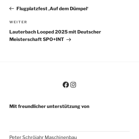
Navigation
Beitrag
Flugplatzfest ‚Auf dem Dümpel‘
Nächster
WEITER
Beitrag
Lauterbach Looped 2025 mit Deutscher
Meisterschaft SPO+INT
Facebook
Instagram
Mit freundlicher unterstützung von
Peter Schröjahr Maschinenbau