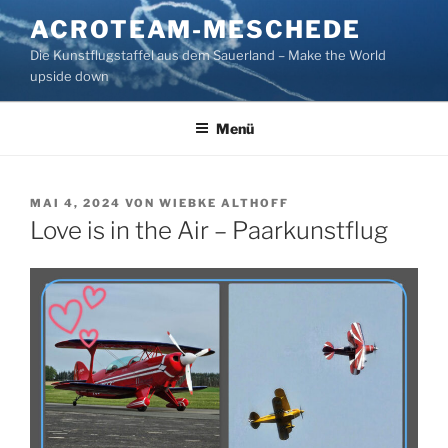
Zum
ACROTEAM-MESCHEDE
Inhalt
Die Kunstflugstaffel aus dem Sauerland – Make the World
springen
upside down
Menü
VERÖFFENTLICHT
MAI 4, 2024
VON
WIEBKE ALTHOFF
AM
Love is in the Air – Paarkunstflug