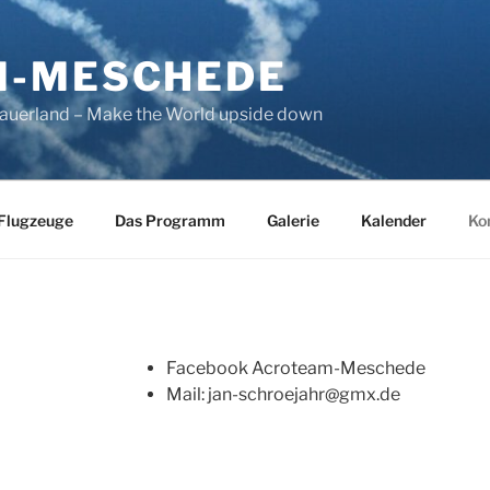
M-MESCHEDE
Sauerland – Make the World upside down
 Flugzeuge
Das Programm
Galerie
Kalender
Ko
Facebook Acroteam-Meschede
Mail: jan-schroejahr@gmx.de