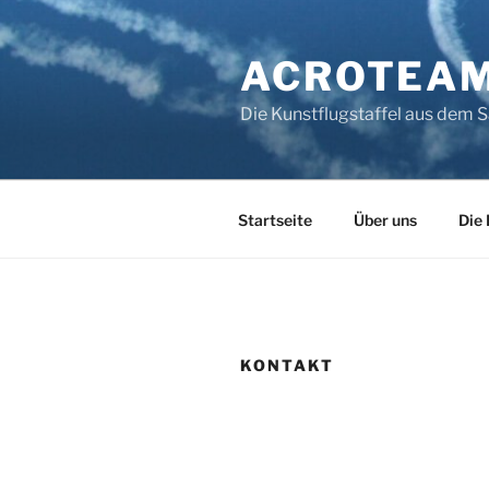
Zum
Inhalt
ACROTEA
springen
Die Kunstflugstaffel aus dem 
Startseite
Über uns
Die
KONTAKT